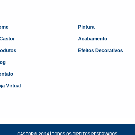
ome
Pintura
Castor
Acabamento
rodutos
Efeitos Decorativos
log
ntato
ja Virtual
CASTOR® 2024 | TODOS OS DIREITOS RESERVADOS