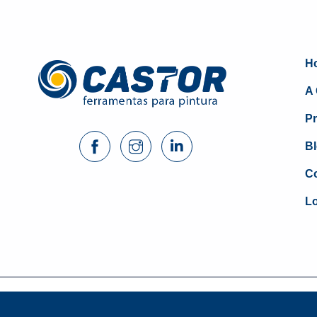
H
A 
P
B
Co
Lo