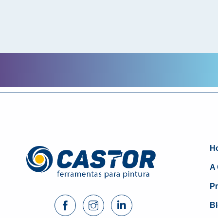
H
A 
P
B