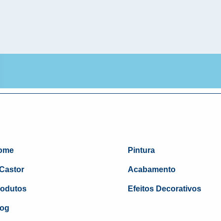
ome
Pintura
Castor
Acabamento
rodutos
Efeitos Decorativos
log