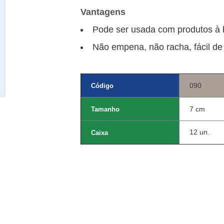
Vantagens
Pode ser usada com produtos à 
Não empena, não racha, fácil de 
090
Código
7 cm
Tamanho
12 un.
Caixa