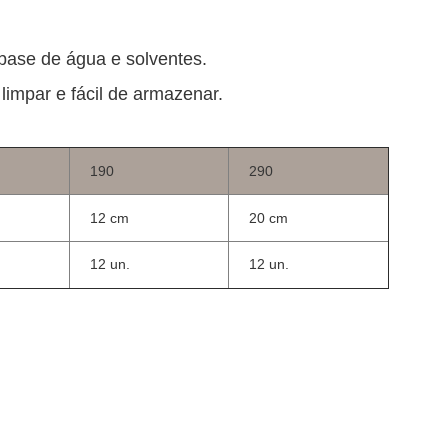
base de água e solventes.
limpar e fácil de armazenar.
190
290
12 cm
20 cm
12 un.
12 un.