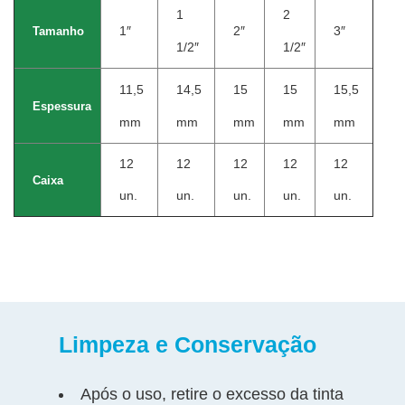
1
2
1″
2″
3″
Tamanho
1/2″
1/2″
11,5
14,5
15
15
15,5
Espessura
mm
mm
mm
mm
mm
12
12
12
12
12
Caixa
un.
un.
un.
un.
un.
Limpeza e Conservação
Após o uso, retire o excesso da tinta