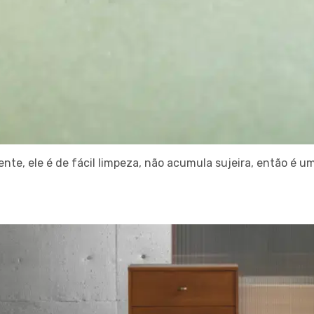
nte, ele é de fácil limpeza, não acumula sujeira, então é 