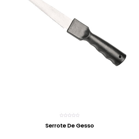
0
Serrote De Gesso
o
u
t
o