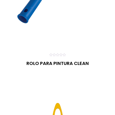
0
ROLO PARA PINTURA CLEAN
o
u
t
o
f
5