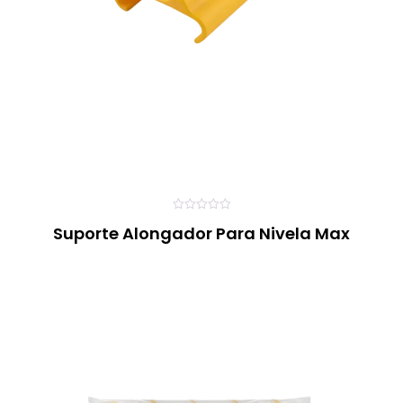
0
Suporte Alongador Para Nivela Max
o
u
t
o
f
5