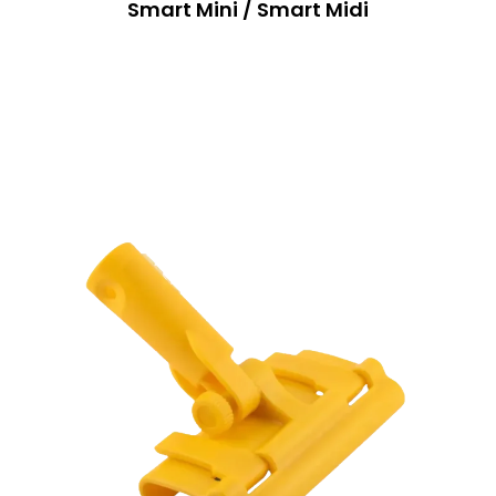
Smart Mini / Smart Midi
o
u
t
o
f
5