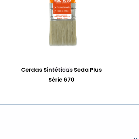
Cerdas Sintéticas Seda Plus
0
Série 670
o
u
t
o
f
5