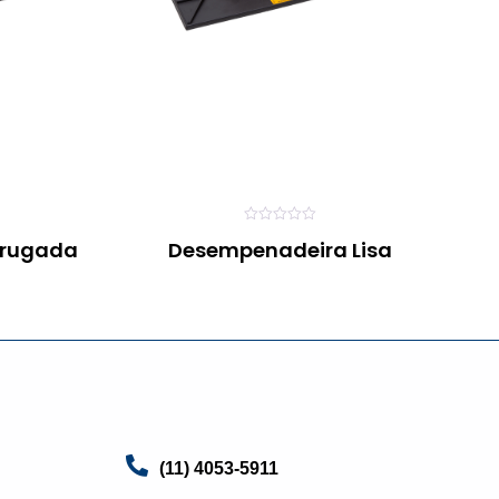
0
rrugada
Desempenadeira Lisa
o
u
t
o
f
5
(11) 4053-5911